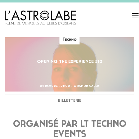
Tog
navi
Techno
OPENING THE EXPERIENCE #10
02.12.2023 - 7H00 - GRANDE SALLE
BILLETTERIE
ORGANISÉ PAR LT TECHNO
EVENTS