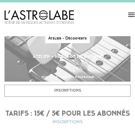
Tog
navi
Atelier - Découverte
ATELIER – REGLAGE DE GUITARE
01.12.2023 - 23H00 - POLYSONIK
INSCRIPTIONS
TARIFS : 15€ / 5€ POUR LES ABONNÉS
INSCRIPTIONS