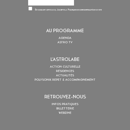
En cochant cette case, j’accepte la
Politique de confidentialité
de ce site
AU PROGRAMME
AGENDA
ASTRO TV
L’ASTROLABE
ACTION CULTURELLE
RÉSIDENCES
ACTUALITÉS
POLYSONIK REPET & ACCOMPAGNEMENT
RETROUVEZ-NOUS
INFOS PRATIQUES
BILLETTERIE
WEBZINE