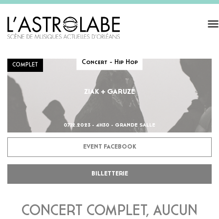
Tog
navi
Concert - Hip Hop
COMPLET
ZIAK + GARUZÉ
07.12.2023 - 4H30 - GRANDE SALLE
EVENT FACEBOOK
BILLETTERIE
CONCERT COMPLET, AUCUN