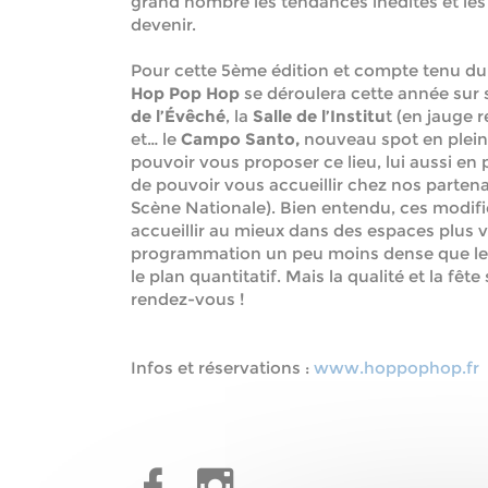
grand nombre les tendances inédites et le
devenir.
Pour cette 5ème édition et compte tenu du c
Hop Pop Hop
se déroulera cette année sur s
de l’Évêché
, la
Salle de l’Institu
t (en jauge 
et… le
Campo Santo,
nouveau spot en plein 
pouvoir vous proposer ce lieu, lui aussi en 
de pouvoir vous accueillir chez nos partena
Scène Nationale). Bien entendu, ces modifi
accueillir au mieux dans des espaces plus 
programmation un peu moins dense que le
le plan quantitatif. Mais la qualité et la fê
rendez-vous !
Infos et réservations :
www.hoppophop.fr