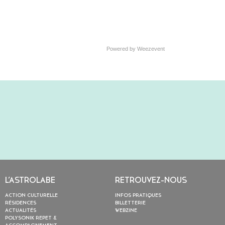
Powered by Weezevent
L’ASTROLABE
RETROUVEZ-NOUS
ACTION CULTURELLE
INFOS PRATIQUES
RÉSIDENCES
BILLETTERIE
ACTUALITÉS
WEBZINE
POLYSONIK REPET &