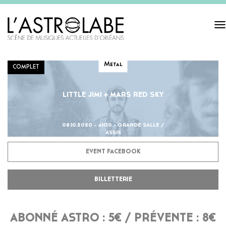
Tog
navi
Metal
COMPLET
LITTLE JIMI + MARS RED SKY
08.10.2020 - 4H30 - GRANDE SALLE /
ASSIS
EVENT FACEBOOK
BILLETTERIE
ABONNÉ ASTRO : 5€ / PRÉVENTE : 8€