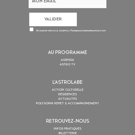
En cochant cette case, j’accepte la
Politique de confidentialité
de ce site
AU PROGRAMME
AGENDA
ASTRO TV
L’ASTROLABE
ACTION CULTURELLE
RÉSIDENCES
ACTUALITÉS
POLYSONIK REPET & ACCOMPAGNEMENT
RETROUVEZ-NOUS
INFOS PRATIQUES
BILLETTERIE