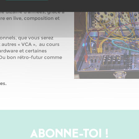
u Electro, les synthétiseurs
ne dizaine d’années, grâce à
ore en live, composition et
sonnels, que vous serez
t autres « VCA », au cours
ardware et certaines
. Du bon rétro-futur comme
es.
ABONNE-TOI !