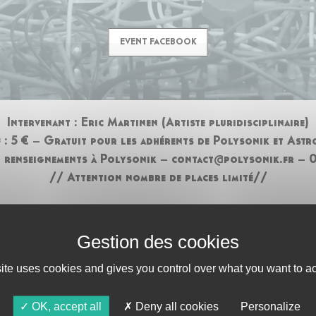
EVENT FACEBOOK
Intervenant : Eric Martinen (Artiste pluridisciplinaire)
f : 5 € – Gratuit pour les adhérents de Polysonik et Astr
et renseignements à Polysonik – contact@polysonik.fr – 
// Attention nombre de places limité//
NTHÉTISEUR
site uses cookies and gives you control over what you want to ac
OK, accept all
Deny all cookies
Personalize