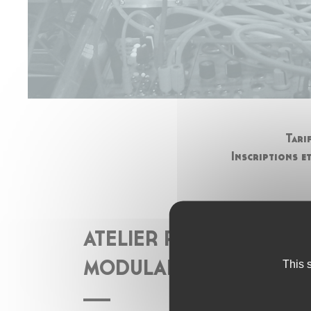
Tari
Inscriptions 
ATELIER PRATIQUE : SY
This 
MODULAIRE