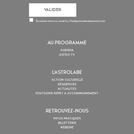
En cochant cette case, j’accepte la
Politique de confidentialité
de ce site
AU PROGRAMME
AGENDA
ASTRO TV
L’ASTROLABE
ACTION CULTURELLE
RÉSIDENCES
ACTUALITÉS
POLYSONIK REPET & ACCOMPAGNEMENT
RETROUVEZ-NOUS
INFOS PRATIQUES
BILLETTERIE
WEBZINE