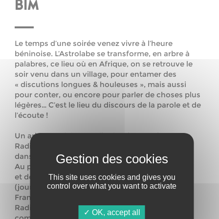
BIM
Le temps d’une soirée venez vivre à l’heure
béninoise. L’Astrolabe se transforme, en arbre à
palabres, ce lieu où en Afrique, on se retrouve le
soir venu dans un village, pour entamer des
« discutions longues & houleuses », mais aussi
pour conter, ou encore pour parler de choses plus
légères… C’est le lieu du discours de la parole et de
l’écoute !
Un arbre à palabres radiophonique, animé par
Radio Campus Orléans, et retransmis en direct
dans leur émission « Orlémurs ».
Au programme, discussions, concerts, danse
et dégustations…avec comme invités Soro Solo
This site uses cookies and gives you
control over what you want to activate
(journaliste et animateur de l’Afrique en solo sur
France Inter), Hervé Riesen (directeur adjoint à
Radio France) et Jérôme Ettinger (producteur et
OK, accept all
compositeur)