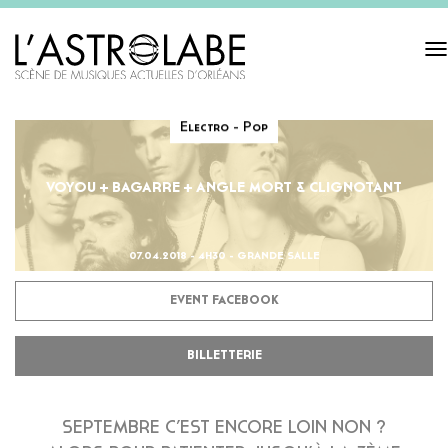
Tog
navi
Electro - Pop
VOYOU + BAGARRE + ANGLE MORT & CLIGNOTANT
07.04.2018 - 4H30 - GRANDE SALLE
EVENT FACEBOOK
BILLETTERIE
SEPTEMBRE C’EST ENCORE LOIN NON ?