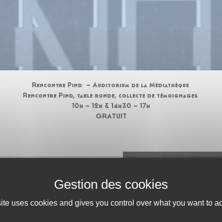
Rencontre Pind – Auditorium de la Médiathèque
Rencontre Pind, table ronde, collecte de témoignages
10h – 12h & 14h30 – 17h
GRATUIT
e du punk à Orléans
site uses cookies and gives you control over what you want to ac
léanaise, aux jalons
s. Elle éclairera les