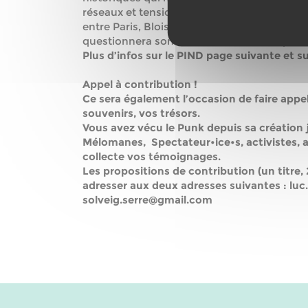
réseaux et tensions qui définissent ses anc
entre Paris, Blois, Tours, et les points chaud
questionnera son identité au cœur du punk 
Plus d’infos sur le PIND page suivante et s
Appel à contribution !
Ce sera également l’occasion de faire appe
souvenirs, vos trésors.
Vous avez vécu le Punk depuis sa création
Mélomanes, Spectateur•ice•s, activistes, 
collecte vos témoignages.
Les propositions de contribution (un titre,
adresser aux deux adresses suivantes : lu
solveig.serre@gmail.com