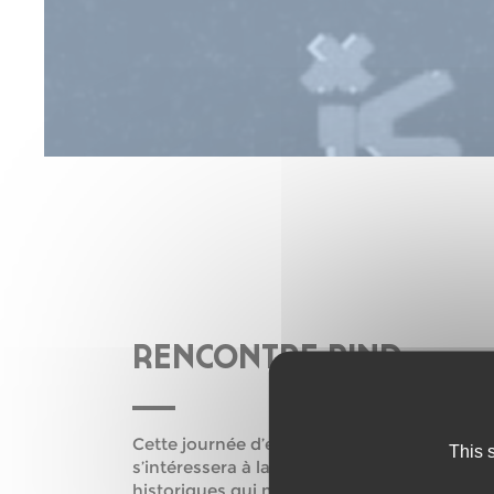
RENCONTRE PIND
Cette journée d’étude consacrée à l’histoir
This 
s’intéressera à la singularité de la scène or
historiques qui marquent ses développement