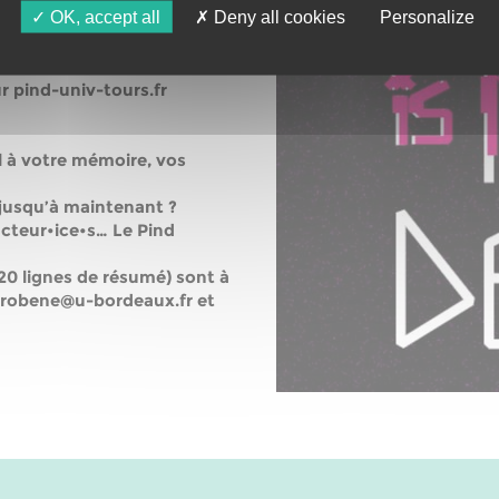
OK, accept all
Deny all cookies
Personalize
rages locaux, et régionaux,
s de la région, elle
national et international.
ur pind-univ-tours.fr
l à votre mémoire, vos
 jusqu’à maintenant ?
acteur•ice•s… Le Pind
 20 lignes de résumé) sont à
c.robene@u-bordeaux.fr et