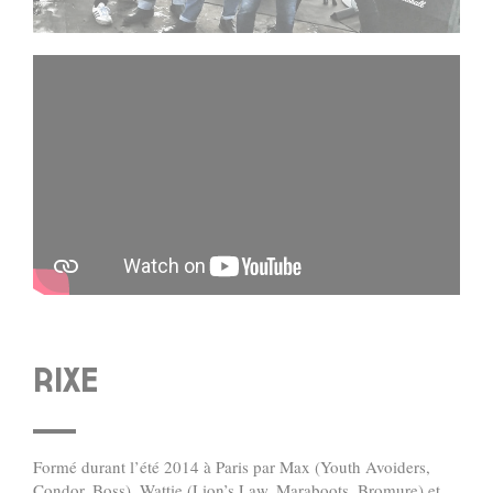
RIXE
Formé durant l’été 2014 à Paris par Max (Youth Avoiders,
Condor, Boss), Wattie (Lion’s Law, Maraboots, Bromure) et