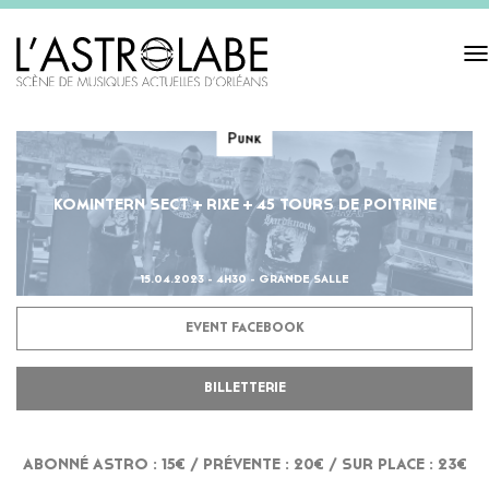
Tog
navi
Punk
KOMINTERN SECT + RIXE + 45 TOURS DE POITRINE
15.04.2023 - 4H30 - GRANDE SALLE
EVENT FACEBOOK
BILLETTERIE
ABONNÉ ASTRO : 15€ / PRÉVENTE : 20€ / SUR PLACE : 23€