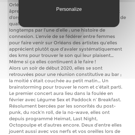
Orléans. Sans prétentions et dans un esprit DIY
Personalize
âprement revendiqué, l’objectif de ces 4 filles est
d’organiser des évènements à caractère musical de
qualité et festif ! Une histoire mûrie depuis
longtemps par l’une d’elle ; une histoire de
connexion. L’envie de se fédérer entre femmes
pour faire venir sur Orléans des artistes qu’elles
apprécient plutôt que d’avaler systématiquement
des kms pour trouver le son qui leur plaisent…
Même si ça elles continuent à le faire !
Alors un soir de début 2020, elles se sont
retrouvées pour une réunion constitutive au bar ;
la moitié s’était couchée au petit matin… Un
brainstorming pour trouver le nom et c’était parti.
Le premier concert aura lieu dans la foulée en
février avec Légume Sex et Paddock n’ Breakfast.
Résolument bercées par les sonorités du post-
punk, du rock’n roll, de la no-wave, elles ont
depuis programmé Heimat, Last Night,
Octopoulpe et d’autres encore. Deux d’entre elles
jouent aussi avec vos nerfs et vos oreilles lors de