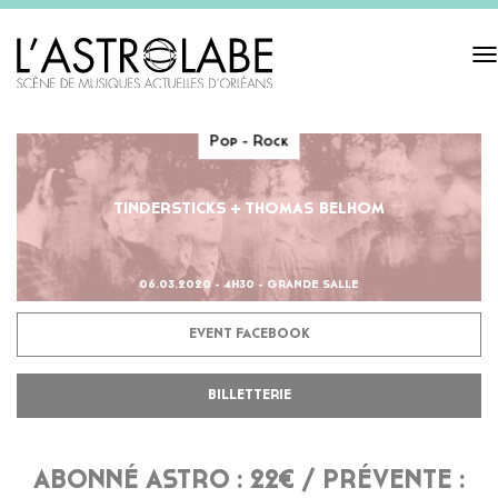
Tog
navi
Pop - Rock
TINDERSTICKS + THOMAS BELHOM
06.03.2020 - 4H30 - GRANDE SALLE
EVENT FACEBOOK
BILLETTERIE
ABONNÉ ASTRO : 22€ / PRÉVENTE :