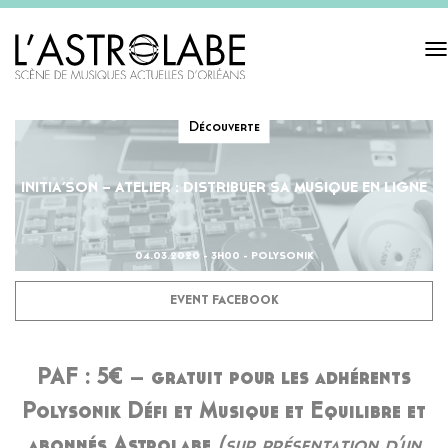
Tog
navi
Découverte
INITIA’SON – ATELIER : DISTRIBUER SA MUSIQUE EN LIGNE
04.03.2020 - 3H00 - POLYSONIK
EVENT FACEBOOK
PAF : 5€ – gratuit pour les adhérents
Polysonik Défi et Musique et Equilibre et
abonnés Astrolabe
(sur présentation d’un