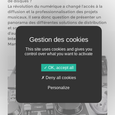
de disques ?
La révolution du numérique a changé l’accès à la
diffusion et la professionnalisation des projets
musicaux. Il sera donc question de présenter un
panorama des différentes solutions de distribution
et sources de revenus pour les artistes et labels
d’aujourd’hui.
Intervenant :
Basile BEAUGENDRE ( Country
Manager – TuneCore France)
This site uses cookies and gives you
control over what you want to activate
OK, accept all
Deny all cookies
Personalize