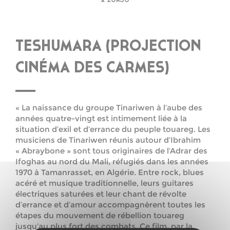
à 20h30
TESHUMARA (PROJECTION
CINÉMA DES CARMES)
« La naissance du groupe Tinariwen à l’aube des
années quatre-vingt est intimement liée à la
situation d’exil et d’errance du peuple touareg. Les
musiciens de Tinariwen réunis autour d’Ibrahim
« Abraybone » sont tous originaires de l’Adrar des
Ifoghas au nord du Mali, réfugiés dans les années
1970 à Tamanrasset, en Algérie. Entre rock, blues
acéré et musique traditionnelle, leurs guitares
électriques saturées et leur chant de révolte
d’errance et d’amour accompagnèrent toutes les
étapes du mouvement de rébellion touareg
jusqu’au plus fort des combats. Ce film, par la