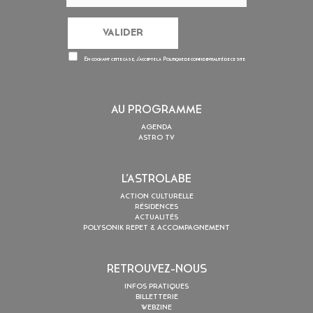
En cochant cette case, j’accepte la
Politique de confidentialité
de ce site
AU PROGRAMME
AGENDA
ASTRO TV
L’ASTROLABE
ACTION CULTURELLE
RÉSIDENCES
ACTUALITÉS
POLYSONIK REPET & ACCOMPAGNEMENT
RETROUVEZ-NOUS
INFOS PRATIQUES
BILLETTERIE
WEBZINE