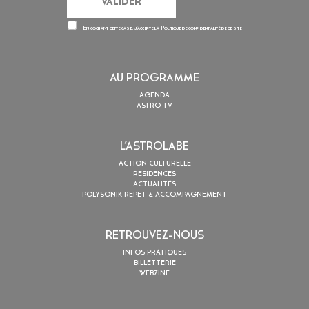
En cochant cette case, j’accepte la
Politique de confidentialité
de ce site
AU PROGRAMME
AGENDA
ASTRO TV
L’ASTROLABE
ACTION CULTURELLE
RÉSIDENCES
ACTUALITÉS
POLYSONIK REPET & ACCOMPAGNEMENT
RETROUVEZ-NOUS
INFOS PRATIQUES
BILLETTERIE
WEBZINE