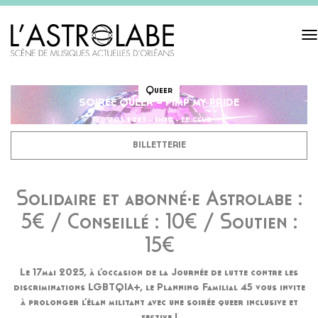
Tog
navi
Queer
SOIRÉE QUEER – PIMP MY PRIDE
17.05.2025 - 3H30 - LE CLUB
BILLETTERIE
Solidaire et abonné·e Astrolabe :
5€ / Conseillé : 10€ / Soutien :
15€
Le 17mai 2025, à l’occasion de la Journée de lutte contre les
discriminations LGBTQIA+, le Planning Familial 45 vous invite
à prolonger l’élan militant avec une soirée queer inclusive et
festive !