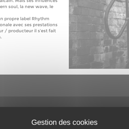
aïcain. Mais ses influences
hern soul, la new wave, le
 son propre label Rhythm
ionale avec ses prestations
r / producteur il s’est fait
.