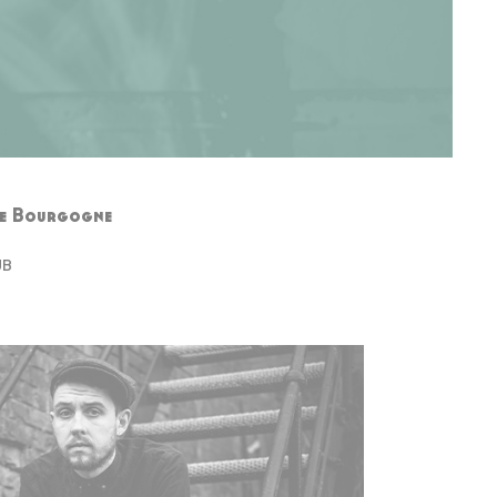
de Bourgogne
UB