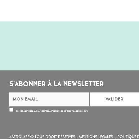
S'ABONNER À LA NEWSLETTER
En cochant cette case, j’accepte la
Politique de confidentialité
de ce site
ASTROLABE
TOUS DROIT RÉSERVÉS -
MENTIONS LÉGALES
– POLITIQUE 