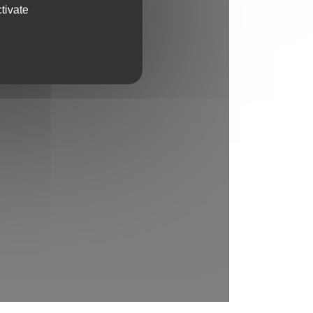
tivate