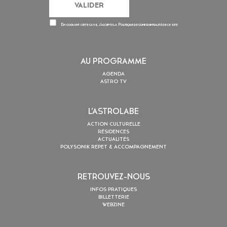
En cochant cette case, j’accepte la
Politique de confidentialité
de ce site
AU PROGRAMME
AGENDA
ASTRO TV
L’ASTROLABE
ACTION CULTURELLE
RÉSIDENCES
ACTUALITÉS
POLYSONIK REPET & ACCOMPAGNEMENT
RETROUVEZ-NOUS
INFOS PRATIQUES
BILLETTERIE
WEBZINE