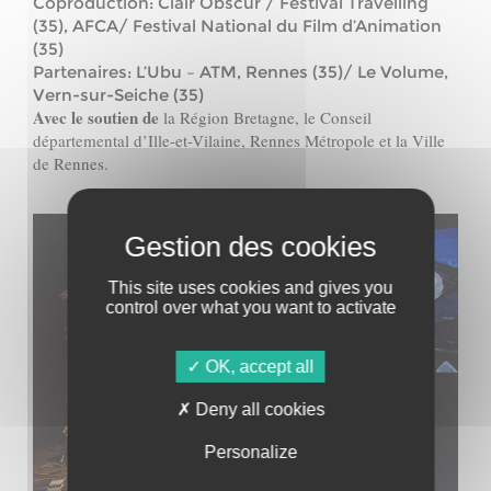
Coproduction: Clair Obscur / Festival Travelling
(35), AFCA/ Festival National du Film d’Animation
(35)
Partenaires: L’Ubu – ATM, Rennes (35)/ Le Volume,
Vern-sur-Seiche (35)
Avec le soutien de
la Région Bretagne, le Conseil
départemental d’Ille-et-Vilaine, Rennes Métropole et la Ville
de
Rennes.
This site uses cookies and gives you
control over what you want to activate
OK, accept all
Deny all cookies
Personalize