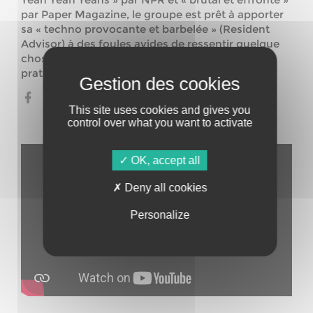
par Paper Magazine, le groupe est prêt à apporter
sa « techno provocante et barbelée » (Resident
Advisor) à des foules avides de ressentir quelque
chose de réel alors que nous recommençons à
pratiquer la liberté ensemble.
This site uses cookies and gives you
control over what you want to activate
OK, accept all
Deny all cookies
Personalize