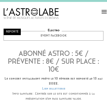
Tog
navi
LOUISAHHH LIVE BAND
10.02.2022 - 4H30 - PETITE SALLE
Electro
REPORTÉ
EVENT FACEBOOK
ABONNÉ ASTRO : 5€ /
PRÉVENTE : 8€ / SUR PLACE :
10€
Le concert initialement prévu le 10 février est reporté au 13 mai
2022.
Lien billetterie
Info sanitaire : L’entrée sur le site est conditionnée à la
présentation d’un pass sanitaire valide.