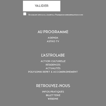
En cochant cette case, j’accepte la
Politique de confidentialité
de ce site
AU PROGRAMME
AGENDA
ASTRO TV
L’ASTROLABE
ACTION CULTURELLE
RÉSIDENCES
ACTUALITÉS
POLYSONIK REPET & ACCOMPAGNEMENT
RETROUVEZ-NOUS
INFOS PRATIQUES
BILLETTERIE
WEBZINE