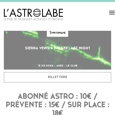
Tog
navi
Synthwave
SIERRA VEINS + NO SEX LAST NIGHT
12.02.2026 - 4H30 - LE CLUB
BILLETTERIE
ABONNÉ ASTRO : 10€ /
PRÉVENTE : 15€ / SUR PLACE :
18€