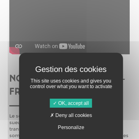
NO SEX LAST NIGHT (EBM –
This site uses cookies and gives you
control over what you want to activate
FRANCE)
OK, accept all
Deny all cookies
Le son new wave de No Sex Last Night sent la
sueur, l’angoisse et les nuits sans fin
.
Le duo
Personalize
transforme ses névroses de zoomers en beats
sombres, bruts et profondément vivants. Avec des