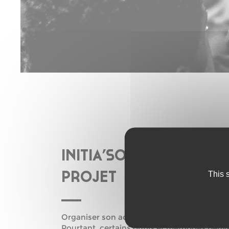
INITIA’SON : DÉVELOP
This 
PROJET
Organiser son activité de musicien·nes peu
Pourtant, certains outils et méthodes peuve