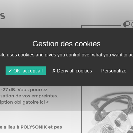
ES
 Agi-son et son relais
site uses cookies and gives you control over what you want to ac
ment, organisent une
rotections auditives sur
OK, accept all
Deny all cookies
Personalize
ciens, au prix négocié de 89
rotections parmi les 6
et -27 dB. Vous pourrez
isation de vos empreintes.
ption obligatoire ici >
e a lieu à POLYSONIK et pas