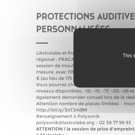
PROTECTIONS AUDITIV
PERSONNALISÉES
L’Astrolabe et Polysonik en partenariat avec
This 
régional : FRACA-MA et Earcare Développe
session de moulages en groupe, pour des p
mesure, avec filtres acoustiques pour musi
€ (au lieu de 175 € prix tarif individuel).
Vous pourrez choisir l’atténuation de vos p
niveaux disponibles, -10, -15, -17, -20, -26 
également demander conseil lors de la réal
Attention nombre de places limitées – inscri
http://bit.ly/3nTJm9M
Renseignement à Polysonik
polysonik@lastrolabe.org – 02 38 77 99 93
ATTENTION ! la session de prise d’empreint