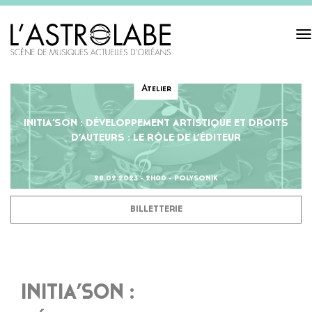
Tog
navi
Atelier
INITIA’SON : DÉVELOPPEMENT ARTISTIQUE ET DROITS
D’AUTEURS : LE RÔLE DE L’ÉDITEUR
28.02.2023 - 2H00 - POLYSONIK
BILLETTERIE
INITIA’SON :