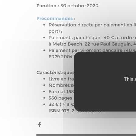
Parution :
30 octobre 2020
Précommandes :
Réservation directe par paiement en li
port) :
Paiements par chèque : 40 € à l’ordre
à Metro Beach, 22 rue Paul Gauguin, 
Paiement par virement bancaire : 40 €
FR79 2004 1010 0122 3612 0J02 230 
Caractéristiques :
Livre en français
This 
Nombreuses illustrations et photograp
Format 168 x 240 cm
560 pages
32 € ( + 8 € de frais de port pour la 
ISBN 978-2-9574308-0-2