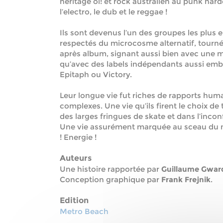
héritage oi! et rock australien au punk har
l’electro, le dub et le reggae !
Ils sont devenus l’un des groupes les plus e
respectés du microcosme alternatif, tourn
après album, signant aussi bien avec une maj
qu’avec des labels indépendants aussi emb
Epitaph ou Victory.
Leur longue vie fut riches de rapports huma
complexes. Une vie qu’ils firent le choix de
des larges fringues de skate et dans l’incon
Une vie assurément marquée au sceau du ma
! Energie !
Auteurs
Une histoire rapportée par
Guillaume Gwar
Conception graphique par
Frank Frejnik
.
Edition
Metro Beach