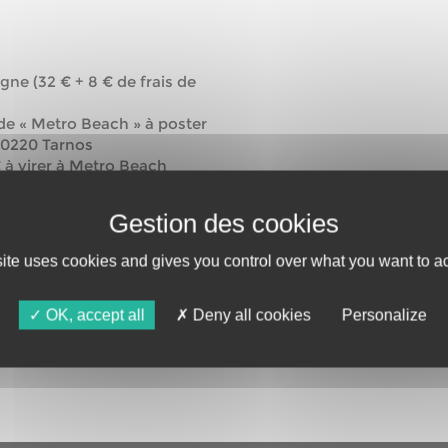
gne (32 € + 8 € de frais de
 de « Metro Beach » à poster
40220 Tarnos
 à virer à Metro Beach
PSSTFRPPBOR
site uses cookies and gives you control over what you want to ac
hies en noir & blanc
OK, accept all
Deny all cookies
Personalize
vente par correspondance)