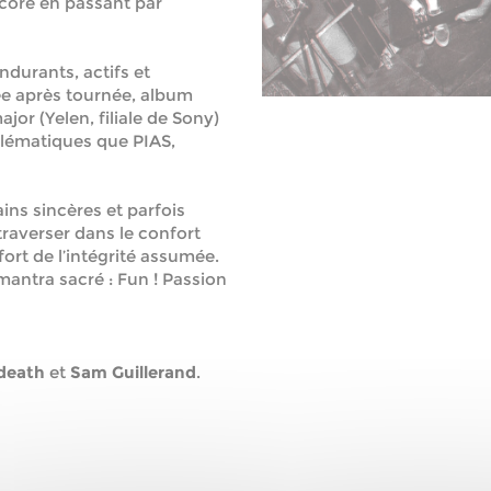
dcore en passant par
ndurants, actifs et
ée après tournée, album
or (Yelen, filiale de Sony)
lématiques que PIAS,
ins sincères et parfois
 traverser dans le confort
fort de l’intégrité assumée.
ntra sacré : Fun ! Passion
death
et
Sam Guillerand
.