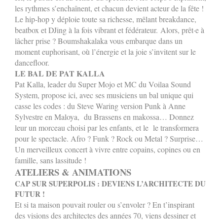
les rythmes s’enchaînent, et chacun devient acteur de la fête !
Le hip-hop y déploie toute sa richesse, mêlant breakdance,
beatbox et DJing à la fois vibrant et fédérateur.
Alors, prêt·e à
lâcher prise ? Boumshakalaka vous embarque dans un
moment euphorisant, où l’énergie et la joie s’invitent sur le
dancefloor.
LE BAL DE PAT KALLA
Pat Kalla, leader du Super Mojo et MC du Voilaa Sound
System, propose ici, avec ses musiciens un bal unique qui
casse les codes : du Steve Waring version Punk à Anne
Sylvestre en Maloya, du Brassens en makossa…
Donnez
leur un morceau choisi par les enfants, et le le transformera
pour le spectacle. Afro ? Funk ? Rock ou Metal ? Surprise…
Un merveilleux concert à vivre entre copains, copines ou en
famille, sans lassitude !
ATELIERS & ANIMATIONS
CAP SUR SUPERPOLIS : DEVIENS L’ARCHITECTE DU
FUTUR !
Et si ta maison pouvait rouler ou s’envoler ? En t’inspirant
des visions des architectes des années 70, viens dessiner et