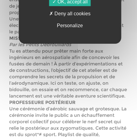
OK, accept all
de jeux futuristes où tu pourras donner vie à tes
propres visions du futur.
Deny all cookies
Une musique d’ambiance, composée de sons
électroniques joués en live, t’accompagne durant
Personalize
le parcours, ajoutant une dimension sensorielle.
MISSION DÉCOLLAGE, OBJECTIF LUNE
Par les Petits Débrouillards
Tu es attendu pour prêter main forte aux
ingénieurs en aérospatiale afin de concevoir les
fusées de demain ! À partir d’expérimentations et
de constructions, l’objectif de cet atelier est de
comprendre les secrets de la propulsion et de
l’aérodynamique. Ici on teste, on ajuste, on
bidouille, on essaie et on recommence, car chaque
lancement est une véritable aventure scientifique.
PROFESSEURE POSTÉRIEUR
Une cérémonie d’aérobic sauvage et grotesque. La
cérémonie invite le public a un échauffement
corporel collectif pour célébrer le nerf secret qui
relie le postérieur aux zygomatiques. Cette activité
est du sprot*≠ sport. Playlist de qualité,