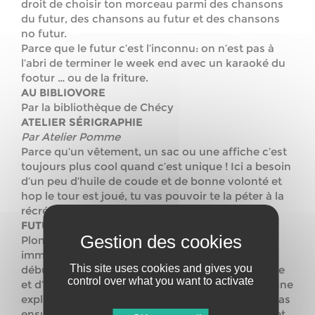
droit de choisir ton morceau parmi des chansons
du futur, des chansons au futur et des chansons
no futur.
Parce que le futur c’est l’inconnu: on n’est pas à
l’abri de terminer le week end avec un karaoké du
footur … ou de la friture.
AU BIBLIOVORE
Par la bibliothèque de Chécy
ATELIER SÉRIGRAPHIE
Par Atelier Pomme
Parce qu’un vêtement, un sac ou une affiche c’est
toujours plus cool quand c’est unique ! Ici a besoin
d’un peu d’huile de coude et de bonne volonté et
hop le tour est joué, tu vas pouvoir te la péter à la
récré !
FUTURARIUM
Plongez au cœur du Futurarium, une kermesse
immersive ! Cette expérience pluridisciplinaire
This site uses cookies and gives you
débute par une séance de maquillage, d’habillage
control over what you want to activate
et d’échauffements cosmiques, te préparant, jeune
explorateur à ton voyage temporel. Tu découvriras
ensuite une myriade d’installations interactives et