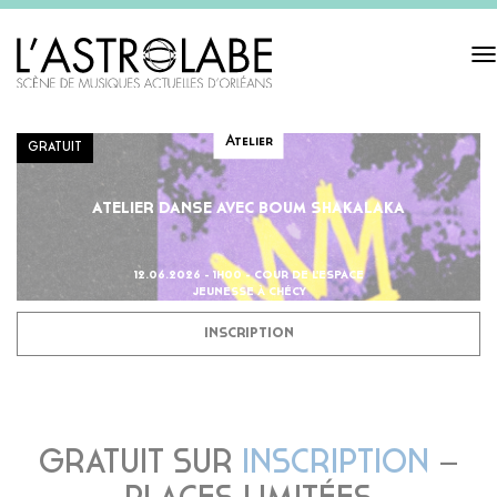
Tog
navi
Atelier
GRATUIT
ATELIER DANSE AVEC BOUM SHAKALAKA
12.06.2026 - 1H00 - COUR DE L'ESPACE
JEUNESSE À CHÉCY
INSCRIPTION
GRATUIT SUR
INSCRIPTION
–