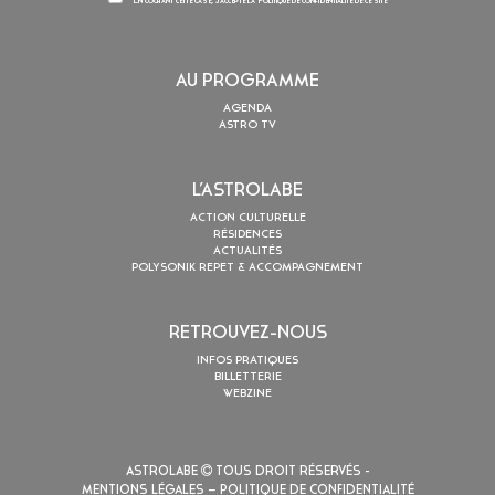
En cochant cette case, j’accepte la
Politique de confidentialité
de ce site
AU PROGRAMME
AGENDA
ASTRO TV
L’ASTROLABE
ACTION CULTURELLE
RÉSIDENCES
ACTUALITÉS
POLYSONIK REPET & ACCOMPAGNEMENT
RETROUVEZ-NOUS
INFOS PRATIQUES
BILLETTERIE
WEBZINE
ASTROLABE
TOUS DROIT RÉSERVÉS -
MENTIONS LÉGALES
– POLITIQUE DE CONFIDENTIALITÉ