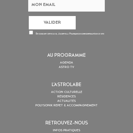
En cochant cette case, j’accepte la
Politique de confidentialité
de ce site
AU PROGRAMME
AGENDA
ASTRO TV
L’ASTROLABE
ACTION CULTURELLE
RÉSIDENCES
ACTUALITÉS
POLYSONIK REPET & ACCOMPAGNEMENT
RETROUVEZ-NOUS
INFOS PRATIQUES