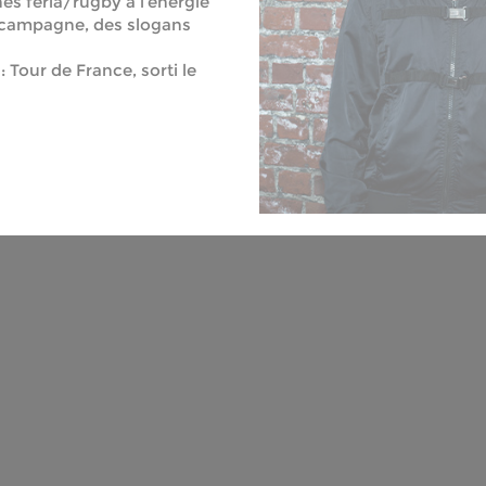
s féria/rugby à l’énergie
 campagne, des slogans
 Tour de France, sorti le