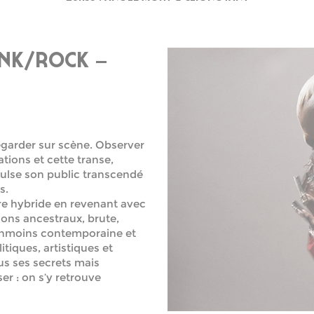
NK/ROCK –
regarder sur scène. Observer
tions et cette transe,
pulse son public transcendé
s.
ère hybride en revenant avec
sons ancestraux, brute,
éanmoins contemporaine et
iques, artistiques et
ous ses secrets mais
r : on s’y retrouve