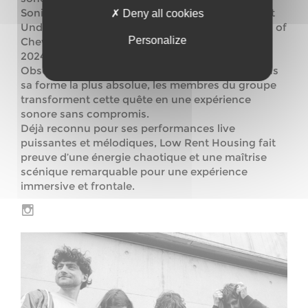
Sonic Youth et Swans, voir de la poésie du Velvet
Deny all cookies
Underground, leur premier album « Three Pieces of
Personalize
Chewing Gum for Anarchy » est prévu pour avril
2024.
Obsédés par la radicalité et la soif de liberté, dans
sa forme la plus absolue, les membres du groupe
transforment cette quête en une expérience
sonore sans compromis.
Déjà reconnu pour ses performances live
puissantes et mélodiques, Low Rent Housing fait
preuve d’une énergie chaotique et une maîtrise
scénique remarquable pour une expérience
immersive et frontale.