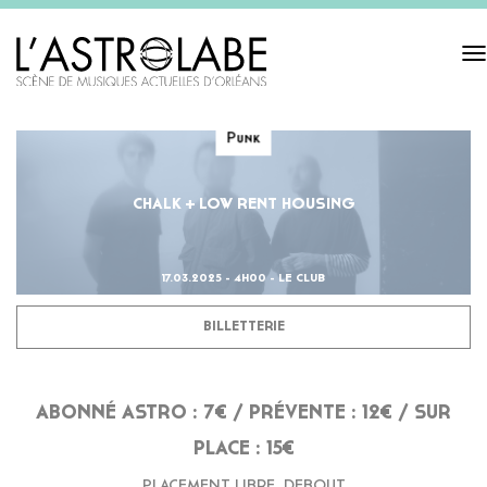
Tog
navi
Punk
CHALK + LOW RENT HOUSING
17.03.2025 - 4H00 - LE CLUB
BILLETTERIE
ABONNÉ ASTRO : 7€ /
PRÉVENTE : 12€ / SUR
PLACE : 15€
PLACEMENT LIBRE, DEBOUT