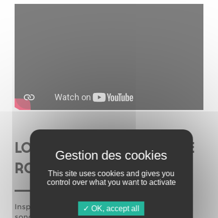
LOW RENT HOUSING (INDIE
ROCK-NOISE / TOURS)
This site uses cookies and gives you
control over what you want to activate
Inspiré de la scène no wave de New York, des
OK, accept all
sonorités brutes d’artistes tels qu’Arto Lindsay,