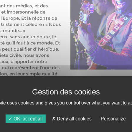
nt des médias, et des
e et impersonnelle de
’Europe. Et la réponse de
 tristement célèbre : « Nous
 du monde… »
eux, sans aucun doute, le
 qu’il faut à ce monde. Et
 peut qualifier d’ héroïque.
iété civile, nous avons
aux, d’apporter notre
 qui représentent l’une des
ion, en leur simple qualité
ollecte de dons sera mis en
ribuer à améliorer le
ine de solidarité naturelle,
site uses cookies and gives you control over what you want to ac
, suivi d’un concert donné
naise :
Majnun
et
Ruff
. Un
r l’altérité. Tout en
OK, accept all
Deny all cookies
Personalize
a remettant au service de