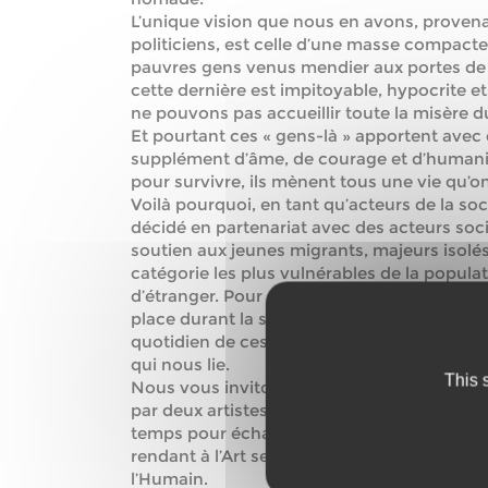
L’unique vision que nous en avons, provena
politiciens, est celle d’une masse compact
pauvres gens venus mendier aux portes de l
cette dernière est impitoyable, hypocrite et
ne pouvons pas accueillir toute la misère
Et pourtant ces « gens-là » apportent avec 
supplément d’âme, de courage et d’humanité
pour survivre, ils mènent tous une vie qu’on
Voilà pourquoi, en tant qu’acteurs de la soc
décidé en partenariat avec des acteurs soci
soutien aux jeunes migrants, majeurs isolés
catégorie les plus vulnérables de la populat
d’étranger. Pour se faire, un dispositif de c
place durant la soirée, afin de pouvoir cont
quotidien de ces jeunes, en réactivant la cha
qui nous lie.
This 
Nous vous invitons donc, à une table ronde
par deux artistes engagés de la scène Orléa
temps pour échanger, sensibiliser, et célébre
rendant à l’Art ses lettres de noblesse, en l
l’Humain.