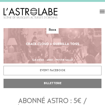
Tog
navi
Rock
CRACK CLOUD + GUERILLA TOSS
14.11.2022 - 4H30 - PETITE SALLE
EVENT FACEBOOK
BILLETTERIE
ABONNÉ ASTRO : 5€ /