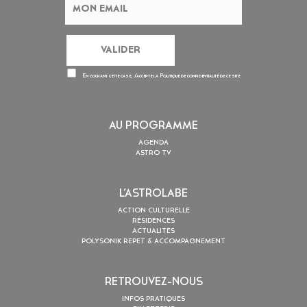
En cochant cette case, j’accepte la
Politique de confidentialité
de ce site
AU PROGRAMME
AGENDA
ASTRO TV
L’ASTROLABE
ACTION CULTURELLE
RÉSIDENCES
ACTUALITÉS
POLYSONIK REPET & ACCOMPAGNEMENT
RETROUVEZ-NOUS
INFOS PRATIQUES