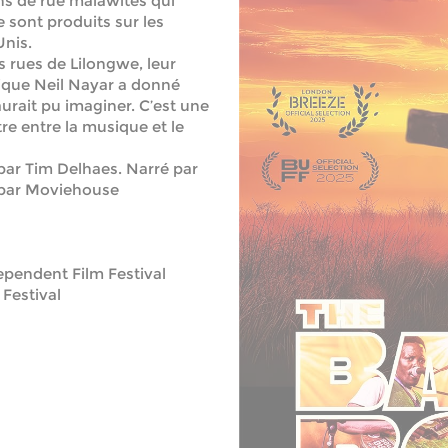
ns de rue malawites qui
 sont produits sur les
Unis.
s rues de Lilongwe, leur
nique Neil Nayar a donné
urait pu imaginer. C’est une
tre entre la musique et le
par Tim Delhaes. Narré par
r par Moviehouse
ependent Film Festival
Festival