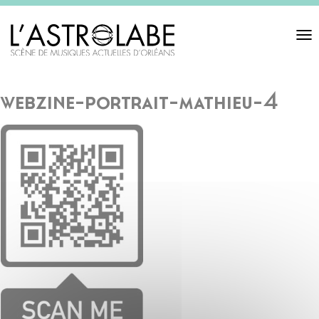
Toggl
navigat
webzine-portrait-mathieu-4