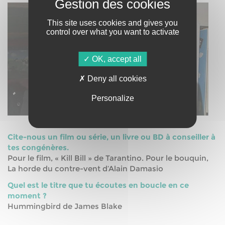
This site uses cookies and gives you
control over what you want to activate
OK, accept all
Deny all cookies
Personalize
Cite-nous un film ou série, un livre ou BD à conseiller à
tes congénères.
Pour le film, « Kill Bill » de Tarantino. Pour le bouquin,
La horde du contre-vent d’Alain Damasio
Quel est le titre que tu écoutes en boucle en ce
moment ?
Hummingbird de James Blake