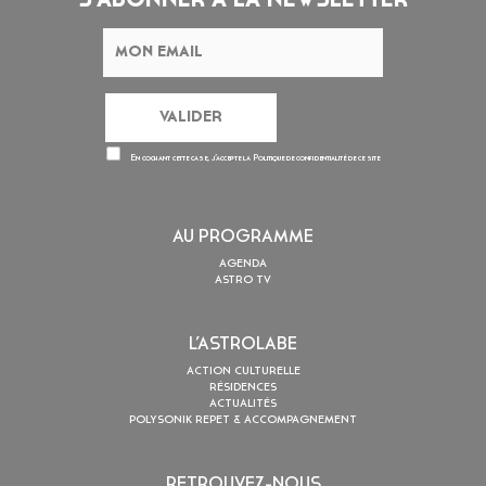
S'ABONNER À LA NEWSLETTER
En cochant cette case, j’accepte la
Politique de confidentialité
de ce site
AU PROGRAMME
AGENDA
ASTRO TV
L’ASTROLABE
ACTION CULTURELLE
RÉSIDENCES
ACTUALITÉS
POLYSONIK REPET & ACCOMPAGNEMENT
RETROUVEZ-NOUS