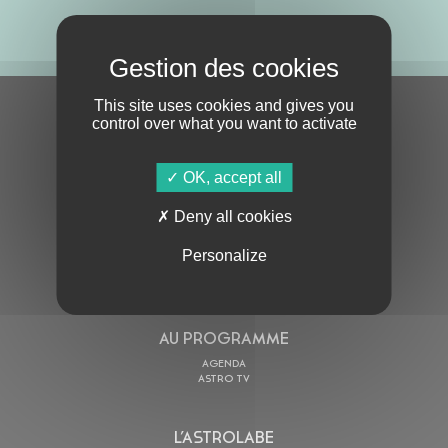
ABONNE-TOI !
This site uses cookies and gives you
S'ABONNER À LA NEWSLETTER
control over what you want to activate
OK, accept all
Deny all cookies
Personalize
En cochant cette case, j’accepte la
Politique de confidentialité
de ce site
AU PROGRAMME
AGENDA
ASTRO TV
L’ASTROLABE