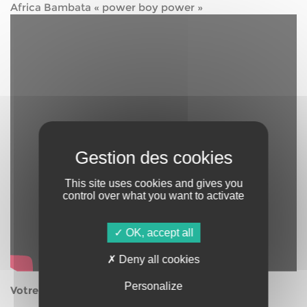
Africa Bambata « power boy power »
This site uses cookies and gives you
control over what you want to activate
OK, accept all
Deny all cookies
Personalize
Votre titre pour bien commencer la journée :