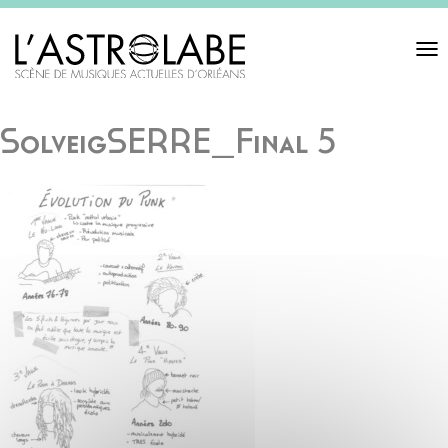
Toggl
navigat
SolveigSERRE_Final 5