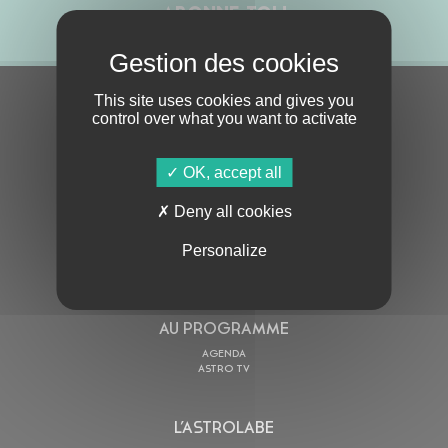
ABONNE-TOI !
This site uses cookies and gives you
S'ABONNER À LA NEWSLETTER
control over what you want to activate
OK, accept all
Deny all cookies
Personalize
En cochant cette case, j’accepte la
Politique de confidentialité
de ce site
AU PROGRAMME
AGENDA
ASTRO TV
L’ASTROLABE