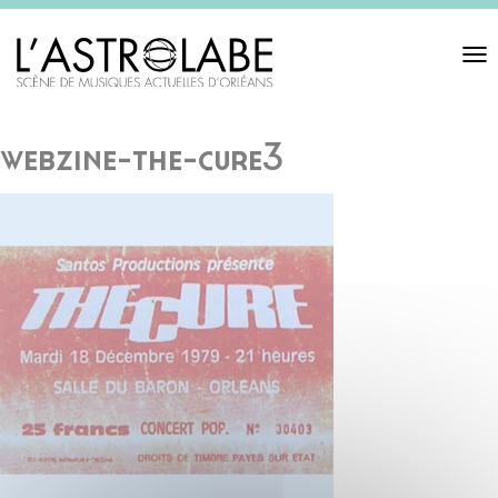
Toggl
navigat
webzine-the-cure3