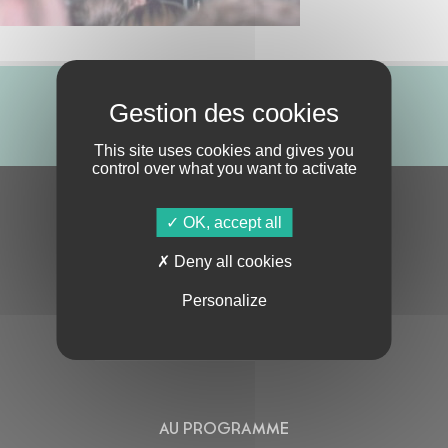
ABONNE-TOI !
This site uses cookies and gives you
control over what you want to activate
S'ABONNER À LA NEWSLETTER
OK, accept all
Deny all cookies
Personalize
En cochant cette case, j’accepte la
Politique de confidentialité
de ce site
AU PROGRAMME