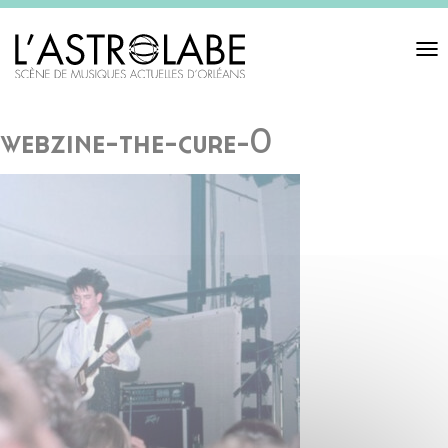
Toggl
navigat
webzine-the-cure-0