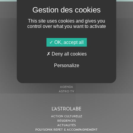
S'ABONNER À LA NEWSLETTER
This site uses cookies and gives you
control over what you want to activate
OK, accept all
Deny all cookies
En cochant cette case, j’accepte la
Politique de confidentialité
de ce site
Personalize
AU PROGRAMME
AGENDA
ASTRO TV
L’ASTROLABE
ACTION CULTURELLE
RÉSIDENCES
ACTUALITÉS
POLYSONIK REPET & ACCOMPAGNEMENT