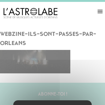
Toggl
navigat
webzine-ils-sont-passes-par-
orleans
ABONNE-TOI !