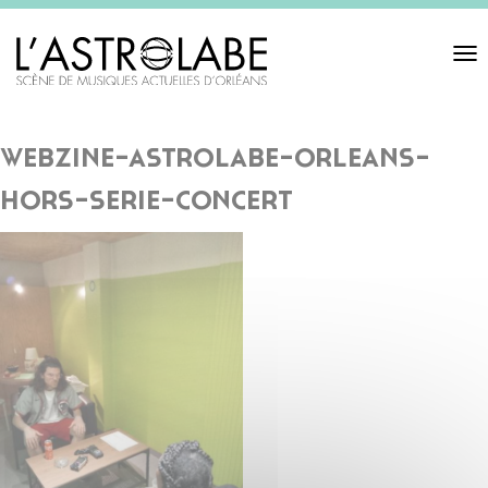
Toggl
navigat
webzine-astrolabe-orleans-
hors-serie-concert