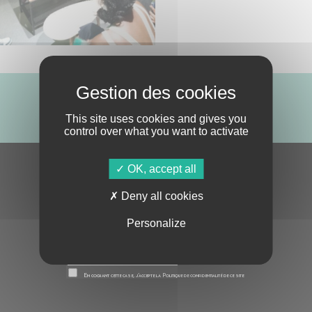
ABONNE-TOI !
This site uses cookies and gives you
control over what you want to activate
OK, accept all
S'ABONNER À LA NEWSLETTER
Deny all cookies
Personalize
En cochant cette case, j’accepte la
Politique de confidentialité
de ce site