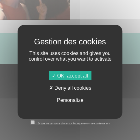
ABONNE-TOI !
This site uses cookies and gives you
control over what you want to activate
OK, accept all
S'ABONNER À LA NEWSLETTER
Deny all cookies
Personalize
En cochant cette case, j’accepte la
Politique de confidentialité
de ce site