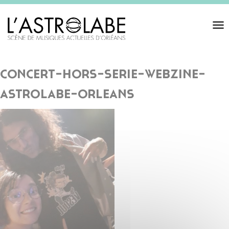
Toggl
navigat
concert-hors-serie-webzine-
astrolabe-orleans