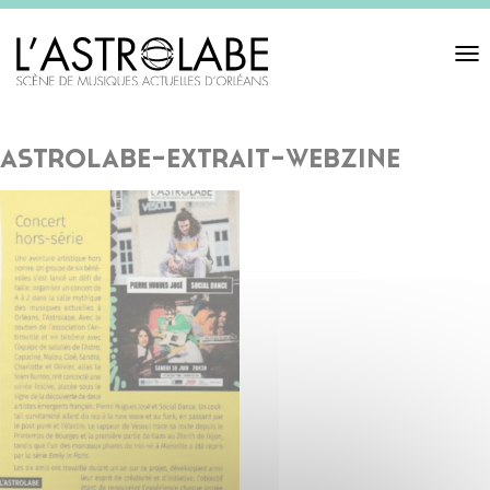
Toggl
navigat
astrolabe-extrait-webzine