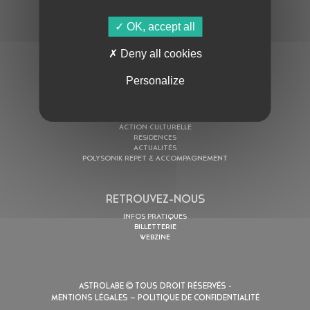
OK, accept all
AU PROGRAMME
Deny all cookies
AGENDA
ASTRO TV
Personalize
L’ASTROLABE
ACTION CULTURELLE
RÉSIDENCES
ACTUALITÉS
POLYSONIK REPET & ACCOMPAGNEMENT
RETROUVEZ-NOUS
INFOS PRATIQUES
BILLETTERIE
WEBZINE
ASTROLABE
TOUS DROIT RÉSERVÉS -
MENTIONS LÉGALES
– POLITIQUE DE CONFIDENTIALITÉ