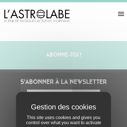
Toggl
navigat
ABONNE-TOI !
S'ABONNER À LA NEWSLETTER
This site uses cookies and gives you
control over what you want to activate
En cochant cette case, j’accepte la
Politique de confidentialité
de ce site