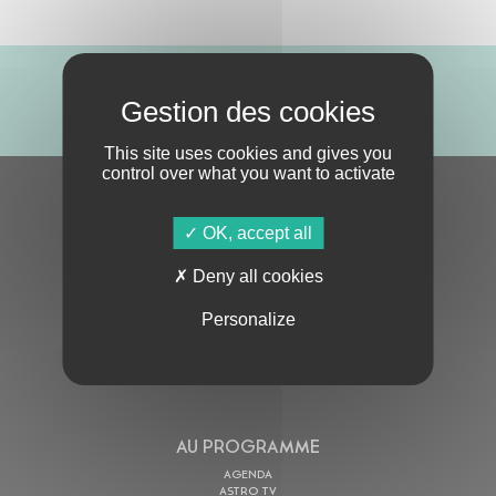
ABONNE-TOI !
This site uses cookies and gives you
control over what you want to activate
S'ABONNER À LA NEWSLETTER
OK, accept all
Deny all cookies
Personalize
En cochant cette case, j’accepte la
Politique de confidentialité
de ce site
AU PROGRAMME
AGENDA
ASTRO TV