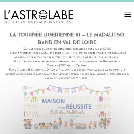
Toggl
navigat
LA TOURNÉE LIGÉRIENNE #1 – LE MADALITSO
BAND EN VAL DE LOIRE
Dans le cadre de mieux produire, mieux diffuser, soutenu par la DRAC
Pendant plusieurs jours, Madalitso Band sillonne la Région Centre pour un programme de
médiation et de diffusion sur différents territoires et auprès de tous les publics !
Madalitso s’invite donc pour une diffusion au milieu du
quartier des Blossières à
Orléans
(QPV Ville d’Orléans)
Place Charles-II-le-chauve, à Orléans. À la sortie de l’école pour les familles du quartier !
Concert accueilli dans le cadre du café des habitants : édition « faites de la musique! », organisée par la
maison de la réussite des Blossières.