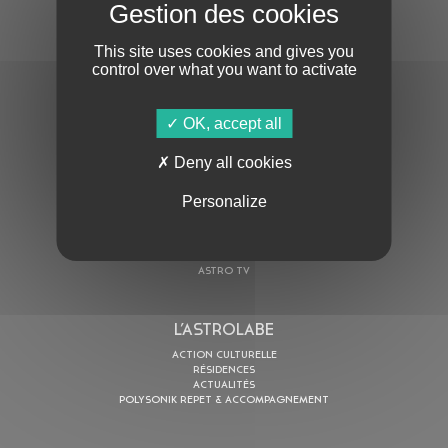
S'ABONNER À LA NEWSLETTER
This site uses cookies and gives you
control over what you want to activate
OK, accept all
En cochant cette case, j’accepte la
Deny all cookies
Politique de confidentialité
de ce site
Personalize
AU PROGRAMME
AGENDA
ASTRO TV
L’ASTROLABE
ACTION CULTURELLE
RÉSIDENCES
ACTUALITÉS
POLYSONIK REPET & ACCOMPAGNEMENT