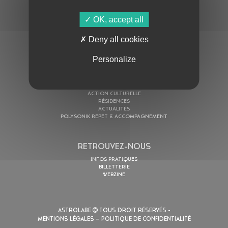
OK, accept all
AU PROGRAMME
Deny all cookies
AGENDA
ASTRO TV
Personalize
L’ASTROLABE
ACTION CULTURELLE
RÉSIDENCES
ACTUALITÉS
POLYSONIK REPET & ACCOMPAGNEMENT
RETROUVEZ-NOUS
INFOS PRATIQUES
BILLETTERIE
WEBZINE
ASTROLABE
TOUS DROIT RÉSERVÉS -
MENTIONS LÉGALES
– POLITIQUE DE CONFIDENTIALITÉ