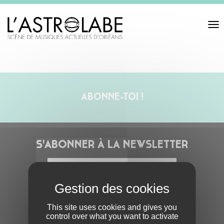
Toggl
navigat
ABONNE-TOI !
S'ABONNER À LA NEWSLETTER
This site uses cookies and gives you
control over what you want to activate
En cochant cette case, j’accepte la
Politique de confidentialité
de ce site