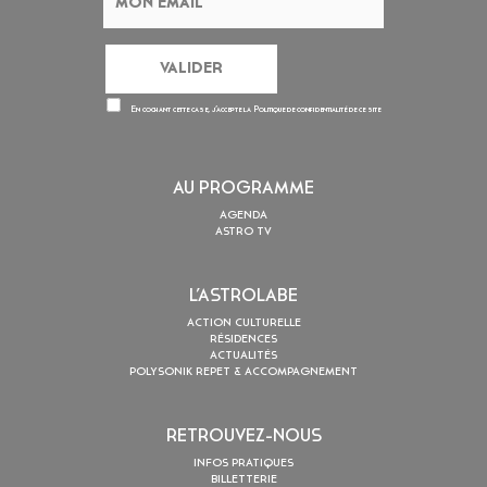
En cochant cette case, j’accepte la
Politique de confidentialité
de ce site
AU PROGRAMME
AGENDA
ASTRO TV
L’ASTROLABE
ACTION CULTURELLE
RÉSIDENCES
ACTUALITÉS
POLYSONIK REPET & ACCOMPAGNEMENT
RETROUVEZ-NOUS
INFOS PRATIQUES
BILLETTERIE