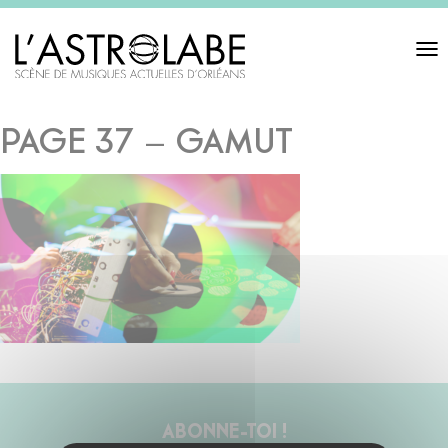
Toggl
navigat
PAGE 37 – GAMUT
ABONNE-TOI !