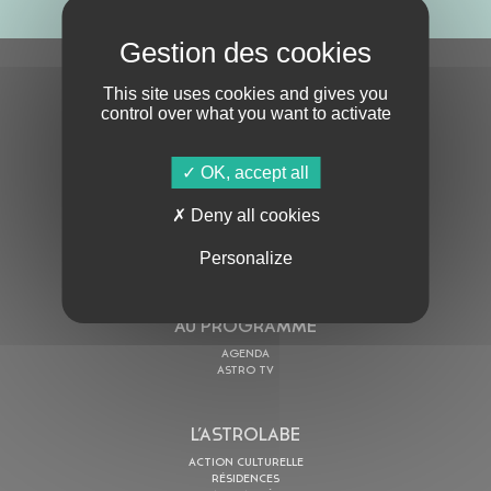
S'ABONNER À LA NEWSLETTER
This site uses cookies and gives you
control over what you want to activate
OK, accept all
Deny all cookies
En cochant cette case, j’accepte la
Politique de confidentialité
de ce site
Personalize
AU PROGRAMME
AGENDA
ASTRO TV
L’ASTROLABE
ACTION CULTURELLE
RÉSIDENCES